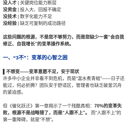
没人才
| 关键岗位能力断层
没资金
| 投入大、回报不确定
没技术
| 数字化能力不足
没经验
| 缺乏可复制的成功路径
这些问题的根源，不是您不够努力，而是您缺少一套“
会自我
修正、自我增长”
的变革操作系统。
一、
“3
不
”
：变革的心智之困
▌
不想变——
变革意愿不足，安于现状
许多中小企业并非看不到危机，而是“温水煮青蛙”——日子还
能过，何必折腾？团队安于舒适区，管理者也缺乏破釜沉舟
的紧迫感。
但《催化跃迁》第一章揭示了一个残酷真相：
70%
的变革失
败，根源不是战略错了，而是“
人跟不上”
。
而“人跟不上”的
第一重障碍，就是“不想”。