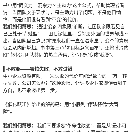
书中用“拥变力 = 洞察力 × 主动力”这个公式，帮助管理者看
清：当团队安于现状时，是
主动力
出了问题。不是他们懒
惰，而是他们没有看到“不变”的代价。
我们如何帮您：
通过“变商四象限”诊断，让团队亲眼看见自
己正处于“青蛙型”——困在深缸里，看得见外面的世界却逃不
出。当团队自己意识到“原来我们一直在温水里”，变革的意愿
就会从内部燃起。书中第三章的“目标意义画布”，更将冰冷的
KPI转化为团队共同的热血承诺，让“不想”变成“我要”。
▌
不敢变——
害怕失败，不敢试错
中小企业资源有限，一次失败的代价可能是致命的。“万一转
型失败，公司怎么办？”这种恐惧，让许多企业家即便看到了
方向，也不敢迈出第一步。
《催化跃迁》给出的解药是：
用
“
小胜利”
疗法替代“
大冒
险”
。
我们如何帮您：
我们不要求您“革命性改变”，而是从“最小可