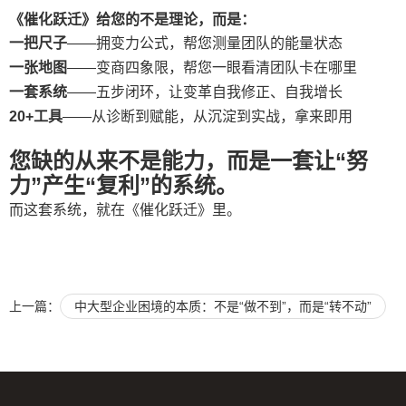
《催化跃迁》给您的不是理论，而是：
一把尺子
——拥变力公式，帮您测量团队的能量状态
一张地图
——变商四象限，帮您一眼看清团队卡在哪里
一套系统
——五步闭环，让变革自我修正、自我增长
20+
工具
——从诊断到赋能，从沉淀到实战，拿来即用
您缺的从来不是能力，而是一套让
“
努
力
”
产生
“
复利
”
的系统。
而这套系统，就在《催化跃迁》里。
上一篇：
中大型企业困境的本质：不是“做不到”，而是“转不动”