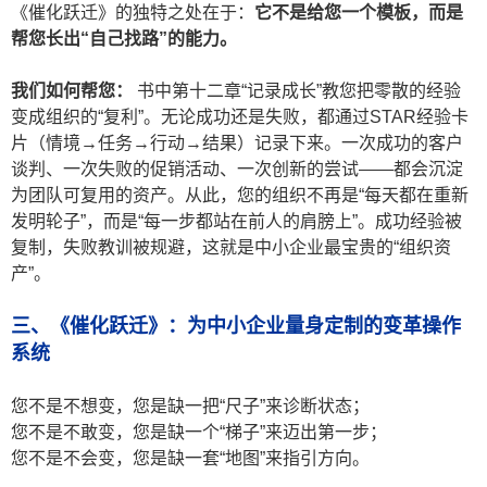
《催化跃迁》的独特之处在于：
它不是给您一个模板，而是
帮您长出
“
自己找路”
的能力。
我们如何帮您：
书中第十二章“记录成长”教您把零散的经验
变成组织的“复利”。无论成功还是失败，都通过STAR经验卡
片（情境→任务→行动→结果）记录下来。一次成功的客户
谈判、一次失败的促销活动、一次创新的尝试——都会沉淀
为团队可复用的资产。从此，您的组织不再是“每天都在重新
发明轮子”，而是“每一步都站在前人的肩膀上”。成功经验被
复制，失败教训被规避，这就是中小企业最宝贵的“组织资
产”。
三、《催化跃迁》：为中小企业量身定制的变革操作
系统
您不是不想变，您是缺一把“尺子”来诊断状态；
您不是不敢变，您是缺一个“梯子”来迈出第一步；
您不是不会变，您是缺一套“地图”来指引方向。