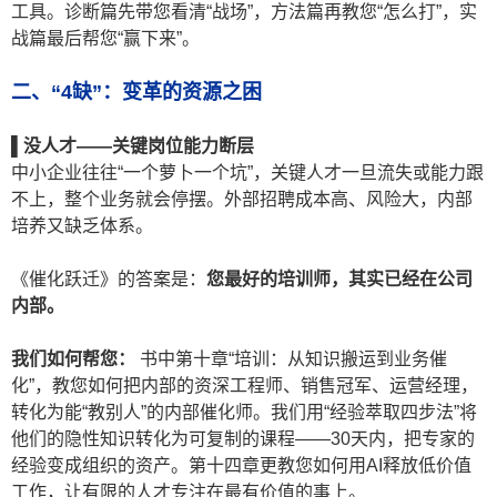
工具。诊断篇先带您看清“战场”，方法篇再教您“怎么打”，实
战篇最后帮您“赢下来”。
二、
“4
缺
”
：变革的资源之困
▌
没人才——
关键岗位能力断层
中小企业往往“一个萝卜一个坑”，关键人才一旦流失或能力跟
不上，整个业务就会停摆。外部招聘成本高、风险大，内部
培养又缺乏体系。
《催化跃迁》的答案是：
您最好的培训师，其实已经在公司
内部。
我们如何帮您：
书中第十章“培训：从知识搬运到业务催
化”，教您如何把内部的资深工程师、销售冠军、运营经理，
转化为能“教别人”的内部催化师。我们用“经验萃取四步法”将
他们的隐性知识转化为可复制的课程——30天内，把专家的
经验变成组织的资产。第十四章更教您如何用AI释放低价值
工作，让有限的人才专注在最有价值的事上。