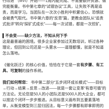
行改进”（MVI）开始——1周内能完成、不需要额外资源、做
完能衡量。书中第七章的“试错协议”工具，让失败不再是追
责，而是学习。当团队在一次次小胜利中积累信心，恐惧就
会被勇气取代。书中第六章的“反思”篇，更教会团队从“追责
式批评”转向“探矿式成长”——每一次试错，都是一次挖矿。
▌
不会变——
缺少方法，不知从何下手
这是最普遍的困境。很多企业家参加过无数培训，听过各种
理论，但回到公司还是一头雾水——道理都懂，就是不知道
怎么落地。
《催化跃迁》的核心价值，恰恰在于它是一套
有步骤、有工
具、可复制
的操作系统。
我们如何帮您：
书中第二部分“五步闭环成长模式”——目标
→行动→结果→反思→改进——就是一套让变革“有章可循”的
方法论。无论您是50人的小团队还是5000人的大企业，都可
以按这个闭环一步步推进。从目标意义画布到五要素落地
单，从衡变模型到三层归因法，每一个步骤都有即拿即用的