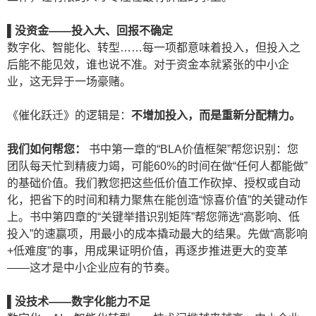
▌
没资金——
投入大、回报不确定
数字化、智能化、转型……每一项都意味着投入，但投入之
后能不能见效，谁也说不准。对于资金本就紧张的中小企
业，这无异于一场豪赌。
《催化跃迁》的逻辑是：
不增加投入，而是重新分配精力。
我们如何帮您：
书中第一章的“BLA价值框架”帮您识别：您
团队每天忙到精疲力竭，可能60%的时间在做“任何人都能做”
的基础价值。我们教您把这些低价值工作砍掉、授权或自动
化，把省下的时间和精力聚焦在能创造“惊喜价值”的关键动作
上。书中第四章的“关键举措识别矩阵”帮您筛选“高影响、低
投入”的速赢项，用最小的成本撬动最大的结果。先做“高影响
+低难度”的事，用成果证明价值，再逐步推进更大的变革
——这才是中小企业应有的节奏。
▌
没技术——
数字化能力不足